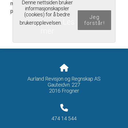
Denne nettsiden bruker
med alle tjenesteleverandører som behandler
informasjonskapsler
personopplysninger på vegne av oss.
(cookies) for å bedre
Jeg
Les
brukeropplevelsen.
forstår!
mer
Aurland Revisjon og Regnskap AS
Gauteidvn. 227
2016 Frogner
474 14 544